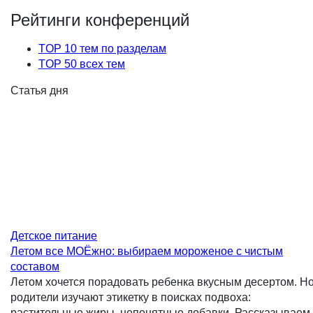
обувь
Организация дня
закаливание
Хобби,
рождения
Отдых в
увлечения, досуг
каникулы
Школа
Экскурсии
Опрос для мам мальчиков
Марина Я.
Дата темы: 05.02.2002 13:10:15
20 ответов
[пусто]
Дата темы: 07.02.2002 21:10:00
24 ответа
Учебник английского
Чернобурка
Дата темы: 08.02.2002 10:35:08
11 ответов
о внешкольных занятиях
ЧерниKа
Дата темы: 08.02.2002 12:22:36
11 ответов
Учительница предупредила, что ее могут сменить
на другую..