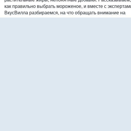
Янка
Дата темы: 11.02.2002 12:03:46
11 ответов
Молочные и коренные зубки
Mamaoss
Дата темы: 12.02.2002 18:18:11
4 ответа
Прививка БЦЖ
Паломино
Дата темы: 12.02.2002 20:34:42
5 ответов
СГДВ, дисграфия, поведение на уроках
Наташон
Дата темы: 18.02.2002 10:24:35
21 ответ
Помогите, назревает нехорошее, что делать
Владимир И.
Дата темы: 19.02.2002 13:54:29
17 ответов
Мамы и папы 9-леток, посоветуйте...