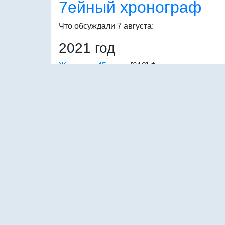
7ейный хронограф
Что обсуждали 7 августа:
2021 год
Женщина 45ти лет
[619]
Фиолетта
На что вы способны за деньги?
[171]
Булочк
наст. без пароля
Понравилась девочка
[90]
фуфа
ищут пожарные, ищет милиция...
[27]
Лось-
Анджелес
Литературноэ...
[23]
AleXXX
Помогите понять, куда поступать
[16]
Мама 
ужасе
Опять вопрос про Вышку)
[16]
олеся-к
Нет у меня никакой депрессии!
[13]
Редакци
Волейбол: серебро!!!
[11]
Шиповник (экс-
Василиса)
лён от Медведицы - поделитесь отзывами
[8
egora