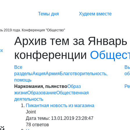
Темы дня
Худеем вместе
рь 2019 года. Конференция "Общество"
Архив тем за Январь
ях
конференции
Общес
Все
В
разделы
Акция
Армия
Благотворительность,
об
помощь
Наркомания, пьянство
Образ
Ре
жизни
Образование
Общественная
деятельность
Пикантная новость из магазина
Joint
Дата темы: 13.01.2019 23:28:47
78 ответов