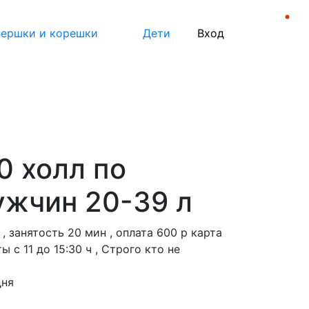
Вход на сайт
Вершки и корешки
Дети
Вход
0 холл по
ужчин 20-39 л
, занятость 20 мин , оплата 600 р карта
с 11 до 15:30 ч , Строго кто не
дня