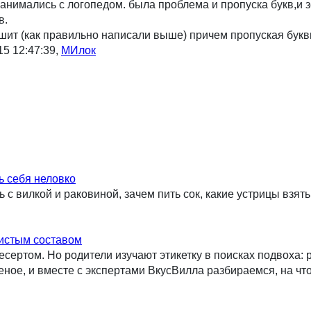
занимались с логопедом. была проблема и пропуска букв,и 
в.
шит (как правильно написали выше) причем пропуская букв
15 12:47:39,
МИлок
ь себя неловко
ь с вилкой и раковиной, зачем пить сок, какие устрицы взять
истым составом
есертом. Но родители изучают этикетку в поисках подвоха:
ное, и вместе с экспертами ВкусВилла разбираемся, на что